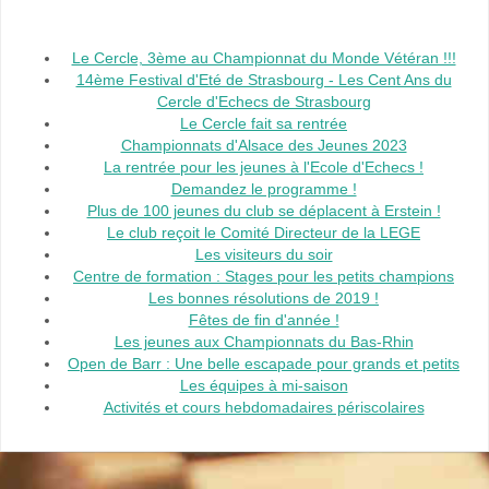
Le Cercle, 3ème au Championnat du Monde Vétéran !!!
14ème Festival d'Eté de Strasbourg - Les Cent Ans du
Cercle d'Echecs de Strasbourg
Le Cercle fait sa rentrée
Championnats d'Alsace des Jeunes 2023
La rentrée pour les jeunes à l'Ecole d'Echecs !
Demandez le programme !
Plus de 100 jeunes du club se déplacent à Erstein !
Le club reçoit le Comité Directeur de la LEGE
Les visiteurs du soir
Centre de formation : Stages pour les petits champions
Les bonnes résolutions de 2019 !
Fêtes de fin d'année !
Les jeunes aux Championnats du Bas-Rhin
Open de Barr : Une belle escapade pour grands et petits
Les équipes à mi-saison
Activités et cours hebdomadaires périscolaires