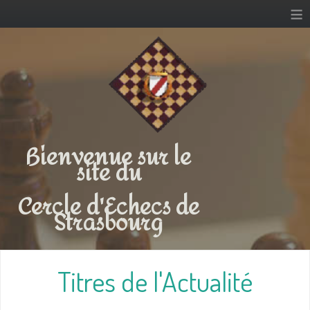
≡
Bienvenue sur le
site du
Cercle d'Echecs de
Strasbourg
Titres de l'Actualité