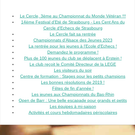
Le Cercle, 3ème au Championnat du Monde Vétéran !!!
14ème Festival d'Eté de Strasbourg - Les Cent Ans du
Cercle d'Echecs de Strasbourg
Le Cercle fait sa rentrée
Championnats d'Alsace des Jeunes 2023
La rentrée pour les jeunes à l'Ecole d'Echecs !
Demandez le programme !
Plus de 100 jeunes du club se déplacent à Erstein !
Le club reçoit le Comité Directeur de la LEGE
Les visiteurs du soir
Centre de formation : Stages pour les petits champions
Les bonnes résolutions de 2019 !
Fêtes de fin d'année !
Les jeunes aux Championnats du Bas-Rhin
Open de Barr : Une belle escapade pour grands et petits
Les équipes à mi-saison
Activités et cours hebdomadaires périscolaires