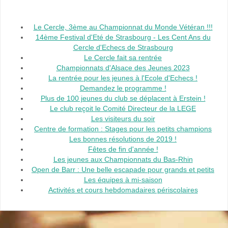
Le Cercle, 3ème au Championnat du Monde Vétéran !!!
14ème Festival d'Eté de Strasbourg - Les Cent Ans du
Cercle d'Echecs de Strasbourg
Le Cercle fait sa rentrée
Championnats d'Alsace des Jeunes 2023
La rentrée pour les jeunes à l'Ecole d'Echecs !
Demandez le programme !
Plus de 100 jeunes du club se déplacent à Erstein !
Le club reçoit le Comité Directeur de la LEGE
Les visiteurs du soir
Centre de formation : Stages pour les petits champions
Les bonnes résolutions de 2019 !
Fêtes de fin d'année !
Les jeunes aux Championnats du Bas-Rhin
Open de Barr : Une belle escapade pour grands et petits
Les équipes à mi-saison
Activités et cours hebdomadaires périscolaires