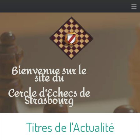
≡
Bienvenue sur le
site du
Cercle d'Echecs de
Strasbourg
Titres de l'Actualité