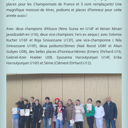
places pour les Championnats de France et 3 sont remplaçants! Une
magnifique moisson de titres, podiums et places d'honneur pour cette
année aussi !
Avec deux champions d'Alsace (Nino Gunia en U14F et Kenan Kénan
Javadzadeh en U16), deux vice-champions 1ers ex aequo ( avec Solomia
Kucher U16F et Roja Sinivassane U12F), une vice-championne ( Nila
Sinivassane U10F), deux podiums/3èmes (Naé Rossé U08F et Altan
Guliyev U08), des belles places d'honneur/4èmes (Emeric Ehrhard U16,
Gabriel-Azer Hueber U08, Syuzanna Haroutyunyan U14F, Erika
Haroutyunyan U16F) et 5ème (Clément Ehrhard U12).