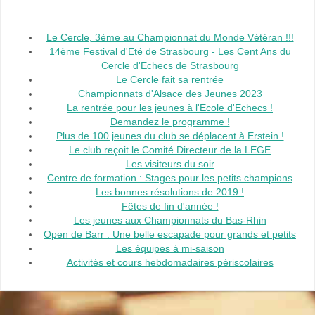
Le Cercle, 3ème au Championnat du Monde Vétéran !!!
14ème Festival d'Eté de Strasbourg - Les Cent Ans du
Cercle d'Echecs de Strasbourg
Le Cercle fait sa rentrée
Championnats d'Alsace des Jeunes 2023
La rentrée pour les jeunes à l'Ecole d'Echecs !
Demandez le programme !
Plus de 100 jeunes du club se déplacent à Erstein !
Le club reçoit le Comité Directeur de la LEGE
Les visiteurs du soir
Centre de formation : Stages pour les petits champions
Les bonnes résolutions de 2019 !
Fêtes de fin d'année !
Les jeunes aux Championnats du Bas-Rhin
Open de Barr : Une belle escapade pour grands et petits
Les équipes à mi-saison
Activités et cours hebdomadaires périscolaires