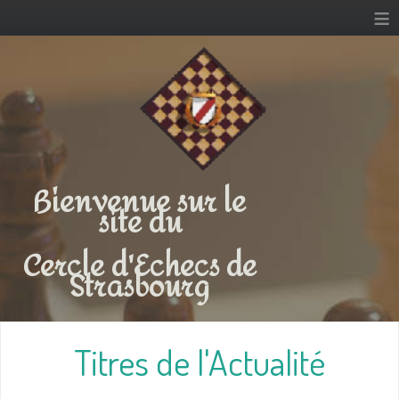
≡
Bienvenue sur le
site du
Cercle d'Echecs de
Strasbourg
Titres de l'Actualité