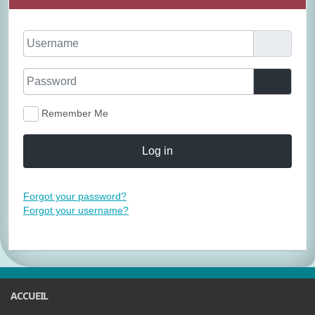
Username
Password
Show P
Remember Me
Log in
Forgot your password?
Forgot your username?
ACCUEIL