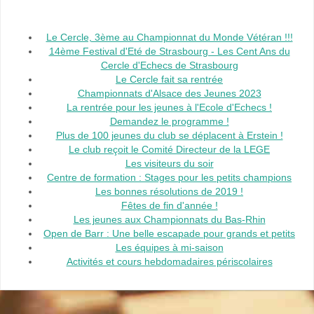
Le Cercle, 3ème au Championnat du Monde Vétéran !!!
14ème Festival d'Eté de Strasbourg - Les Cent Ans du
Cercle d'Echecs de Strasbourg
Le Cercle fait sa rentrée
Championnats d'Alsace des Jeunes 2023
La rentrée pour les jeunes à l'Ecole d'Echecs !
Demandez le programme !
Plus de 100 jeunes du club se déplacent à Erstein !
Le club reçoit le Comité Directeur de la LEGE
Les visiteurs du soir
Centre de formation : Stages pour les petits champions
Les bonnes résolutions de 2019 !
Fêtes de fin d'année !
Les jeunes aux Championnats du Bas-Rhin
Open de Barr : Une belle escapade pour grands et petits
Les équipes à mi-saison
Activités et cours hebdomadaires périscolaires