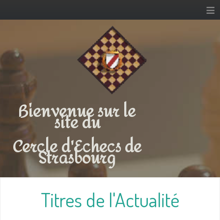
≡
Bienvenue sur le
site du
Cercle d'Echecs de
Strasbourg
Titres de l'Actualité