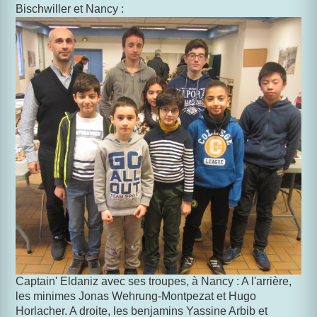
Bischwiller et Nancy :
Captain' Eldaniz avec ses troupes, à Nancy : A l'arrière,
les minimes Jonas Wehrung-Montpezat et Hugo
Horlacher. A droite, les benjamins Yassine Arbib et