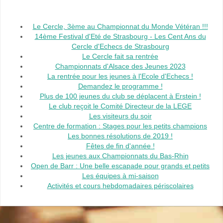
Le Cercle, 3ème au Championnat du Monde Vétéran !!!
14ème Festival d'Eté de Strasbourg - Les Cent Ans du
Cercle d'Echecs de Strasbourg
Le Cercle fait sa rentrée
Championnats d'Alsace des Jeunes 2023
La rentrée pour les jeunes à l'Ecole d'Echecs !
Demandez le programme !
Plus de 100 jeunes du club se déplacent à Erstein !
Le club reçoit le Comité Directeur de la LEGE
Les visiteurs du soir
Centre de formation : Stages pour les petits champions
Les bonnes résolutions de 2019 !
Fêtes de fin d'année !
Les jeunes aux Championnats du Bas-Rhin
Open de Barr : Une belle escapade pour grands et petits
Les équipes à mi-saison
Activités et cours hebdomadaires périscolaires