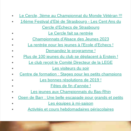
Le Cercle, 3ème au Championnat du Monde Vétéran !!!
14ème Festival d'Eté de Strasbourg - Les Cent Ans du
Cercle d'Echecs de Strasbourg
Le Cercle fait sa rentrée
Championnats d'Alsace des Jeunes 2023
La rentrée pour les jeunes à l'Ecole d'Echecs !
Demandez le programme !
Plus de 100 jeunes du club se déplacent à Erstein !
Le club reçoit le Comité Directeur de la LEGE
Les visiteurs du soir
Centre de formation : Stages pour les petits champions
Les bonnes résolutions de 2019 !
Fêtes de fin d'année !
Les jeunes aux Championnats du Bas-Rhin
Open de Barr : Une belle escapade pour grands et petits
Les équipes à mi-saison
Activités et cours hebdomadaires périscolaires