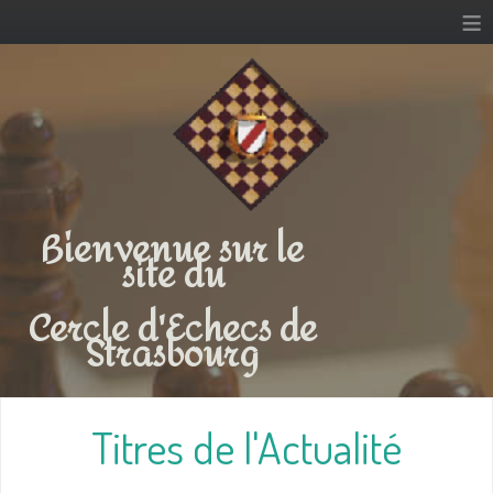
≡
Bienvenue sur le
site du
Cercle d'Echecs de
Strasbourg
Titres de l'Actualité