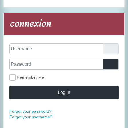
connexion
Username
Password
Show P
Remember Me
Log in
Forgot your password?
Forgot your username?