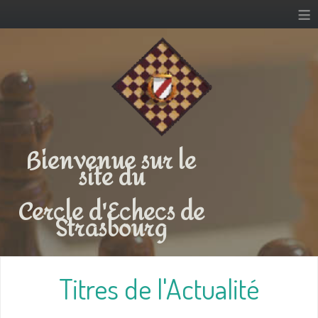
≡
Bienvenue sur le
site du
Cercle d'Echecs de
Strasbourg
Titres de l'Actualité