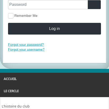
Password
Show P
Remember Me
Log in
Forgot your password?
Forgot your username?
ACCUEIL
LE CERCLE
L'histoire du club