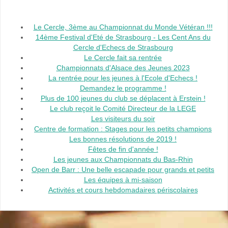
Le Cercle, 3ème au Championnat du Monde Vétéran !!!
14ème Festival d'Eté de Strasbourg - Les Cent Ans du
Cercle d'Echecs de Strasbourg
Le Cercle fait sa rentrée
Championnats d'Alsace des Jeunes 2023
La rentrée pour les jeunes à l'Ecole d'Echecs !
Demandez le programme !
Plus de 100 jeunes du club se déplacent à Erstein !
Le club reçoit le Comité Directeur de la LEGE
Les visiteurs du soir
Centre de formation : Stages pour les petits champions
Les bonnes résolutions de 2019 !
Fêtes de fin d'année !
Les jeunes aux Championnats du Bas-Rhin
Open de Barr : Une belle escapade pour grands et petits
Les équipes à mi-saison
Activités et cours hebdomadaires périscolaires