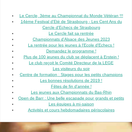
Le Cercle, 3ème au Championnat du Monde Vétéran !!!
14ème Festival d'Eté de Strasbourg - Les Cent Ans du
Cercle d'Echecs de Strasbourg
Le Cercle fait sa rentrée
Championnats d'Alsace des Jeunes 2023
La rentrée pour les jeunes à l'Ecole d'Echecs !
Demandez le programme !
Plus de 100 jeunes du club se déplacent à Erstein !
Le club reçoit le Comité Directeur de la LEGE
Les visiteurs du soir
Centre de formation : Stages pour les petits champions
Les bonnes résolutions de 2019 !
Fêtes de fin d'année !
Les jeunes aux Championnats du Bas-Rhin
Open de Barr : Une belle escapade pour grands et petits
Les équipes à mi-saison
Activités et cours hebdomadaires périscolaires