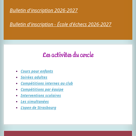
Bulletin d'inscription 2026-2027
Bulletin d'inscription - École d'échecs 2026-2027
Les activités du cercle
Cours pour enfants
Soirées adultes
Compétitions internes au club
Compétitions par équipe
Interventions scolaires
Les simultanées
L'open de Strasbourg