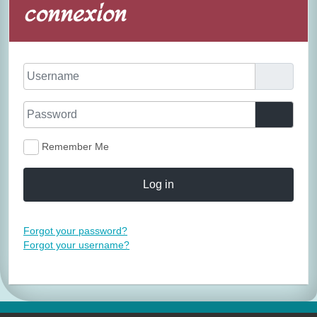
connexion
Username
Password
Show P
Remember Me
Log in
Forgot your password?
Forgot your username?