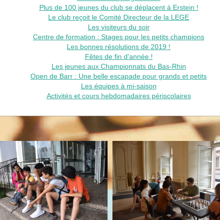
Plus de 100 jeunes du club se déplacent à Erstein !
Le club reçoit le Comité Directeur de la LEGE
Les visiteurs du soir
Centre de formation : Stages pour les petits champions
Les bonnes résolutions de 2019 !
Fêtes de fin d'année !
Les jeunes aux Championnats du Bas-Rhin
Open de Barr : Une belle escapade pour grands et petits
Les équipes à mi-saison
Activités et cours hebdomadaires périscolaires