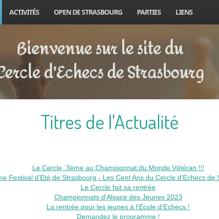
ACTIVITÉS
OPEN DE STRASBOURG
PARTIES
LIENS
Bienvenue sur le site du
Cercle d'Echecs de Strasbourg
Titres de l'Actualité
Le Cercle, 3ème au Championnat du Monde Vétéran !!!
e Festival d'Eté de Strasbourg - Les Cent Ans du Cercle d'Echecs de 
Le Cercle fait sa rentrée
Championnats d'Alsace des Jeunes 2023
La rentrée pour les jeunes à l'Ecole d'Echecs !
Demandez le programme !