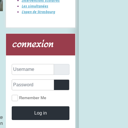
Interventions scolaires
Les simultanées
L'open de Strasbourg
connexion
Username
Password
Show Password
Remember Me
Log in
te
un