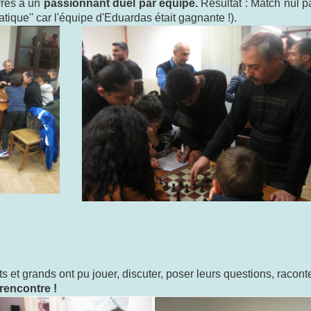
ivrés à un
passionnant duel par équipe.
Résultat : Match nul p
atique'' car l'équipe d'Eduardas était gagnante !).
 et grands ont pu jouer, discuter, poser leurs questions, racont
rencontre !