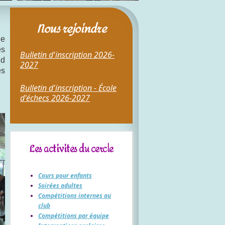
Nous rejoindre
de
es
Bulletin d'inscription 2026-
nd
2027
ès
Bulletin d'inscription - École
d'échecs 2026-2027
Les activités du cercle
Cours pour enfants
Soirées adultes
Compétitions internes au
club
Compétitions par équipe