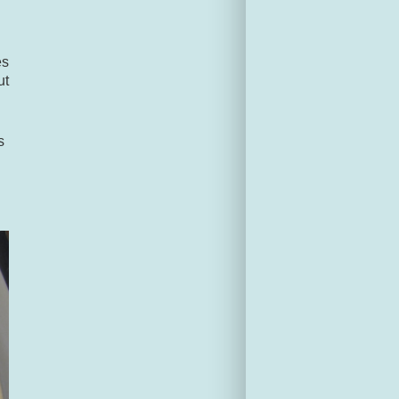
es
ut
s