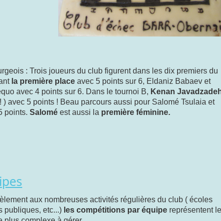
rgeois : Trois joueurs du club figurent dans les dix premiers du
ant
la première place
avec 5 points sur 6, Eldaniz Babaev et
quo avec 4 points sur 6. Dans le tournoi B,
Kenan Javadzade
! ) avec 5 points ! Beau parcours aussi pour Salomé Tsulaia et
 points.
Salomé
est aussi la
première féminine.
ipes
lèlement aux nombreuses activités régulières du club ( écoles
 publiques, etc...)
les compétitions par équipe
représentent l
e plus complexe à gérer.