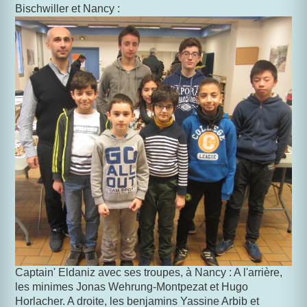
Bischwiller et Nancy :
Captain' Eldaniz avec ses troupes, à Nancy : A l'arrière,
les minimes Jonas Wehrung-Montpezat et Hugo
Horlacher. A droite, les benjamins Yassine Arbib et