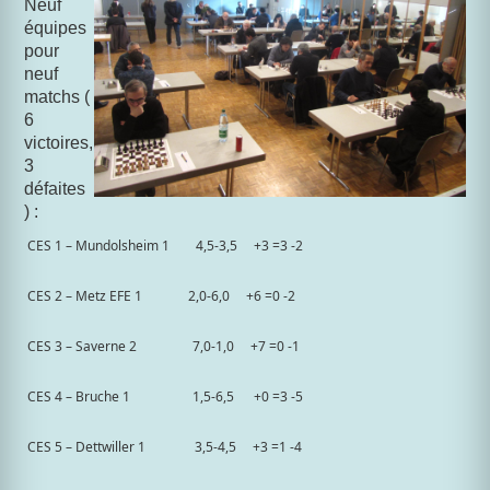
Neuf
équipes
pour
neuf
matchs (
6
victoires,
3
défaites
) :
CES 1 – Mundolsheim 1
4,5-3,5
+3 =3 -2
CES 2 – Metz EFE 1
2,0-6,0
+6 =0 -2
CES 3 – Saverne 2
7,0-1,0
+7 =0 -1
CES 4 – Bruche 1
1,5-6,5
+0 =3 -5
CES 5 – Dettwiller 1
3,5-4,5
+3 =1 -4