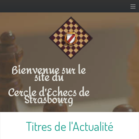
≡
Bienvenue sur le
site du
Cercle d'Echecs de
Strasbourg
Titres de l'Actualité