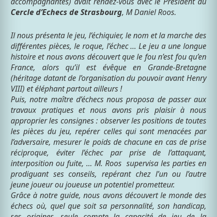
accompagnantes) avait rendez-vous avec le Président du
Cercle d’Echecs de Strasbourg
, M Daniel Roos.
Il nous présenta le jeu, l’échiquier, le nom et la marche des
différentes pièces, le roque, l’échec … Le jeu a une longue
histoire et nous avons découvert que le fou n’est fou qu’en
France, alors qu’il est évêque en Grande-Bretagne
(héritage datant de l’organisation du pouvoir avant Henry
VIII) et éléphant partout ailleurs !
Puis, notre maître d’échecs nous proposa de passer aux
travaux pratiques et nous avons pris plaisir à nous
approprier les consignes : observer les positions de toutes
les pièces du jeu, repérer celles qui sont menacées par
l’adversaire, mesurer le poids de chacune en cas de prise
réciproque, éviter l’échec par prise de l’attaquant,
interposition ou fuite, … M. Roos supervisa les parties en
prodiguant ses conseils, repérant chez l’un ou l’autre
jeune joueur ou joueuse un potentiel prometteur.
Grâce à notre guide, nous avons découvert le monde des
échecs où, quel que soit sa personnalité, son handicap,
ses origines, seule compte la capacité de jeu de la