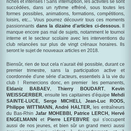
riches et intenses ! Sans interruption, les activités se sont
succédées, dans un rythme effréné, sous toutes les
formes possibles, animations, formations, compétitions,
loisirs, etc... Vous pourrez découvrir tous ces moments
passionnants
dans la dizaine d'articles ci-dessous.
Il
manque encore pas mal de sujets, notamment le tournoi
interne et le secteur scolaire avec les interventions du
club relancées sur plus de vingt crénaux horaires. Ils
seront le sujet de nouveaux articles en 2018.
Biensûr, rien de tout cela n'aurait été possible, durant ce
premier trimestre, sans la participation active et
coordonnée d'une série d'acteurs, essentiels à la vie du
club ! Remercions donc, en premier les pemanents,
Eldaniz BABAEV
,
Thierry BOUDART
,
Kevin
WEISSGERBER
, ensuite les capitaines d'équipe
Mehdi
SAINTE-LUCE, Serge MICHELI, Jean-Luc ROOS,
Philippe WITTMANN, André HALTER,
les entraîneurs
du Bas-Rhin
Jafar MOHEBBI, Patrice LERCH, Hervé
ENGELMANN
et
Pierre LEFEBVRE
qui s'occupent
aussi de nos jeunes, et bien sûr un grand merci aussi