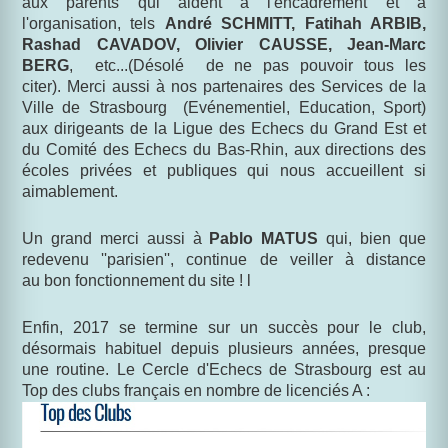
aux parents qui aident à l'encadrement et à
l'organisation, tels
André SCHMITT, Fatihah ARBIB,
Rashad CAVADOV, Olivier CAUSSE, Jean-Marc
BERG
, etc...(Désolé de ne pas pouvoir tous les
citer). Merci aussi à nos partenaires des Services de la
Ville de Strasbourg (Evénementiel, Education, Sport)
aux dirigeants de la Ligue des Echecs du Grand Est et
du Comité des Echecs du Bas-Rhin, aux directions des
écoles privées et publiques qui nous accueillent si
aimablement.
Un grand merci aussi à
Pablo MATUS
qui, bien que
redevenu ''parisien'', continue de veiller à distance
au bon fonctionnement du site ! l
Enfin, 2017 se termine sur un succès pour le club,
désormais habituel depuis plusieurs années, presque
une routine. Le Cercle d'Echecs de Strasbourg est au
Top des clubs français en nombre de licenciés A :