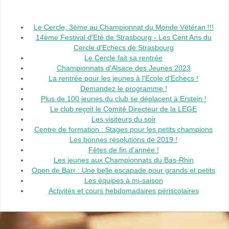
Le Cercle, 3ème au Championnat du Monde Vétéran !!!
14ème Festival d'Eté de Strasbourg - Les Cent Ans du
Cercle d'Echecs de Strasbourg
Le Cercle fait sa rentrée
Championnats d'Alsace des Jeunes 2023
La rentrée pour les jeunes à l'Ecole d'Echecs !
Demandez le programme !
Plus de 100 jeunes du club se déplacent à Erstein !
Le club reçoit le Comité Directeur de la LEGE
Les visiteurs du soir
Centre de formation : Stages pour les petits champions
Les bonnes résolutions de 2019 !
Fêtes de fin d'année !
Les jeunes aux Championnats du Bas-Rhin
Open de Barr : Une belle escapade pour grands et petits
Les équipes à mi-saison
Activités et cours hebdomadaires périscolaires