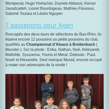
Montpezat, Hugo Horlacher, Zeyneb Abbassi, Kenan
Javadzadeh, Lionel Bourdageau, Mathieu Floureux,
Salomé Tsulaia et Léolio Nguyen
7 passeports pour Agen
Rescapés des deux tours de sélections du Bas-Rhin, ils
étaient encore 12 poussins ou petits poussins du club,
qualifiés au
Championnat d'Alsace à Breitenbach
(
Munster ). Sur la photo : Erika, Nathan, Noé, Aleksandr,
Mathilde, Syuzanna, Youna et Meral. Debouts : Paul,
Noah et Alexandre. Seul manque Murad, encore occupé
à mater son adversaire de la ronde !