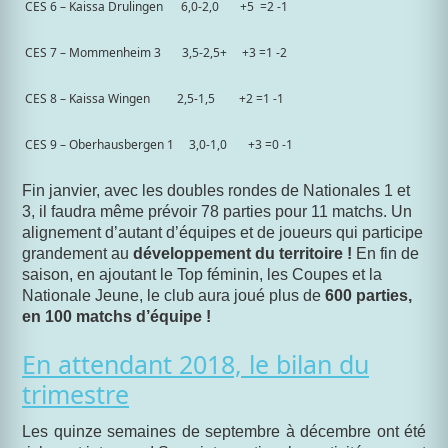
CES 6 – Kaissa Drulingen
6,0-2,0
+5
=2 -1
CES 7 – Mommenheim 3
3,5-2,5+
+3 =1 -2
CES 8 – Kaissa Wingen
2,5-1,5
+2 =1 -1
CES 9 – Oberhausbergen 1
3,0-1,0
+3 =0 -1
Fin janvier, avec les doubles rondes de Nationales 1 et
3, il faudra même prévoir 78 parties pour 11 matchs.
Un
alignement d’autant d’équipes et de joueurs qui participe
grandement au
développement du territoire !
En fin de
saison, en ajoutant le Top féminin, les Coupes et la
Nationale Jeune, le club aura joué plus de
600 parties,
en 100 matchs d’équipe !
En attendant 2018, le bilan du
trimestre
Les quinze semaines de septembre à décembre ont été