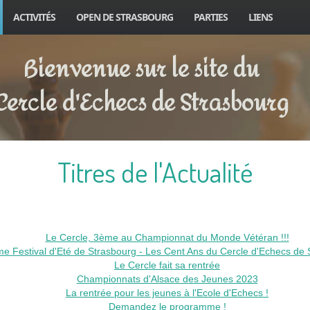
ACTIVITÉS
OPEN DE STRASBOURG
PARTIES
LIENS
Bienvenue sur le site du
Cercle d'Echecs de Strasbourg
Titres de l'Actualité
Le Cercle, 3ème au Championnat du Monde Vétéran !!!
e Festival d'Eté de Strasbourg - Les Cent Ans du Cercle d'Echecs de 
Le Cercle fait sa rentrée
Championnats d'Alsace des Jeunes 2023
La rentrée pour les jeunes à l'Ecole d'Echecs !
Demandez le programme !