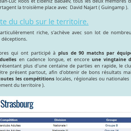
 Jean-Luc Roos et Eldeniz Babaev, tous les deux membres 
rtagent la troisième place avec David Najart ( Guingamp )
 du club sur le territoire.
articulièrement riche, s'achève avec son lot de nombre
) déceptions.
res qui ont participé à
plus de 90 matchs par équip
duelles
en cadence longue, et encore
une vingtaine 
présentant plus d'une centaine de parties en rapide, le cl
être présent partout, afin d'obtenir de bons résultats ma
toutes les compétitions
locales, régionales ou nationales
ment du territoire ).