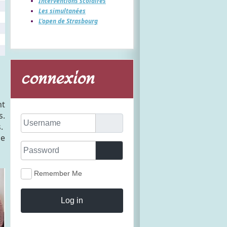
Interventions scolaires
Les simultanées
L'open de Strasbourg
connexion
nt
s.
Username
s.
ne
Password
Show Password
Remember Me
Log in