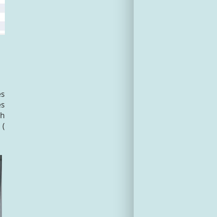
es
es
ch
 (