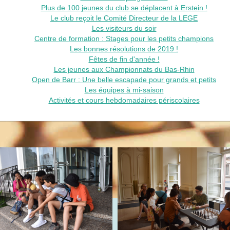
Plus de 100 jeunes du club se déplacent à Erstein !
Le club reçoit le Comité Directeur de la LEGE
Les visiteurs du soir
Centre de formation : Stages pour les petits champions
Les bonnes résolutions de 2019 !
Fêtes de fin d'année !
Les jeunes aux Championnats du Bas-Rhin
Open de Barr : Une belle escapade pour grands et petits
Les équipes à mi-saison
Activités et cours hebdomadaires périscolaires