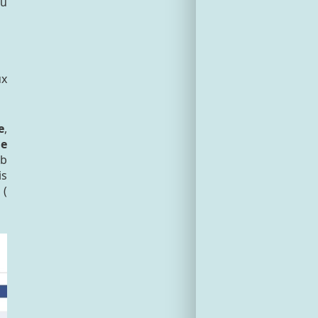
du
.
ux
e
,
de
ub
is
(