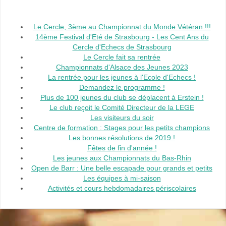
Le Cercle, 3ème au Championnat du Monde Vétéran !!!
14ème Festival d'Eté de Strasbourg - Les Cent Ans du
Cercle d'Echecs de Strasbourg
Le Cercle fait sa rentrée
Championnats d'Alsace des Jeunes 2023
La rentrée pour les jeunes à l'Ecole d'Echecs !
Demandez le programme !
Plus de 100 jeunes du club se déplacent à Erstein !
Le club reçoit le Comité Directeur de la LEGE
Les visiteurs du soir
Centre de formation : Stages pour les petits champions
Les bonnes résolutions de 2019 !
Fêtes de fin d'année !
Les jeunes aux Championnats du Bas-Rhin
Open de Barr : Une belle escapade pour grands et petits
Les équipes à mi-saison
Activités et cours hebdomadaires périscolaires