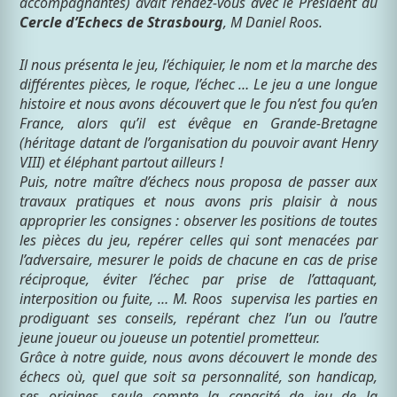
accompagnantes) avait rendez-vous avec le Président du
Cercle d’Echecs de Strasbourg
, M Daniel Roos.
Il nous présenta le jeu, l’échiquier, le nom et la marche des
différentes pièces, le roque, l’échec … Le jeu a une longue
histoire et nous avons découvert que le fou n’est fou qu’en
France, alors qu’il est évêque en Grande-Bretagne
(héritage datant de l’organisation du pouvoir avant Henry
VIII) et éléphant partout ailleurs !
Puis, notre maître d’échecs nous proposa de passer aux
travaux pratiques et nous avons pris plaisir à nous
approprier les consignes : observer les positions de toutes
les pièces du jeu, repérer celles qui sont menacées par
l’adversaire, mesurer le poids de chacune en cas de prise
réciproque, éviter l’échec par prise de l’attaquant,
interposition ou fuite, … M. Roos supervisa les parties en
prodiguant ses conseils, repérant chez l’un ou l’autre
jeune joueur ou joueuse un potentiel prometteur.
Grâce à notre guide, nous avons découvert le monde des
échecs où, quel que soit sa personnalité, son handicap,
ses origines, seule compte la capacité de jeu de la