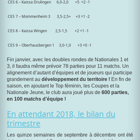
CES 6 – Kaissa Drulingen
6,0-2,0
+5
=2 -1
CES 7 – Mommenheim 3
3,5-2,5+
+3 =1 -2
CES 8 – Kaissa Wingen
2,5-1,5
+2 =1 -1
CES 9 – Oberhausbergen 1
3,0-1,0
+3 =0 -1
Fin janvier, avec les doubles rondes de Nationales 1 et
3, il faudra même prévoir 78 parties pour 11 matchs.
Un
alignement d’autant d’équipes et de joueurs qui participe
grandement au
développement du territoire !
En fin de
saison, en ajoutant le Top féminin, les Coupes et la
Nationale Jeune, le club aura joué plus de
600 parties,
en 100 matchs d’équipe !
En attendant 2018, le bilan du
trimestre
Les quinze semaines de septembre à décembre ont été