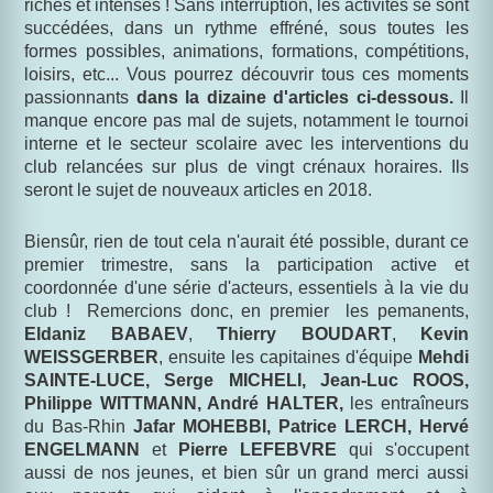
riches et intenses ! Sans interruption, les activités se sont
succédées, dans un rythme effréné, sous toutes les
formes possibles, animations, formations, compétitions,
loisirs, etc... Vous pourrez découvrir tous ces moments
passionnants
dans la dizaine d'articles ci-dessous.
Il
manque encore pas mal de sujets, notamment le tournoi
interne et le secteur scolaire avec les interventions du
club relancées sur plus de vingt crénaux horaires. Ils
seront le sujet de nouveaux articles en 2018.
Biensûr, rien de tout cela n'aurait été possible, durant ce
premier trimestre, sans la participation active et
coordonnée d'une série d'acteurs, essentiels à la vie du
club ! Remercions donc, en premier les pemanents,
Eldaniz BABAEV
,
Thierry BOUDART
,
Kevin
WEISSGERBER
, ensuite les capitaines d'équipe
Mehdi
SAINTE-LUCE, Serge MICHELI, Jean-Luc ROOS,
Philippe WITTMANN, André HALTER,
les entraîneurs
du Bas-Rhin
Jafar MOHEBBI, Patrice LERCH, Hervé
ENGELMANN
et
Pierre LEFEBVRE
qui s'occupent
aussi de nos jeunes, et bien sûr un grand merci aussi