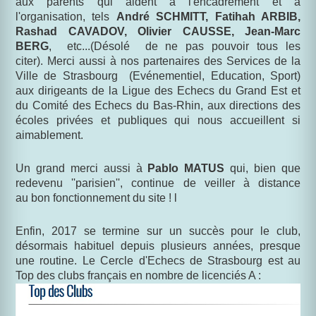
aux parents qui aident à l'encadrement et à
l'organisation, tels
André SCHMITT, Fatihah ARBIB,
Rashad CAVADOV, Olivier CAUSSE, Jean-Marc
BERG
, etc...(Désolé de ne pas pouvoir tous les
citer). Merci aussi à nos partenaires des Services de la
Ville de Strasbourg (Evénementiel, Education, Sport)
aux dirigeants de la Ligue des Echecs du Grand Est et
du Comité des Echecs du Bas-Rhin, aux directions des
écoles privées et publiques qui nous accueillent si
aimablement.
Un grand merci aussi à
Pablo MATUS
qui, bien que
redevenu ''parisien'', continue de veiller à distance
au bon fonctionnement du site ! l
Enfin, 2017 se termine sur un succès pour le club,
désormais habituel depuis plusieurs années, presque
une routine. Le Cercle d'Echecs de Strasbourg est au
Top des clubs français en nombre de licenciés A :