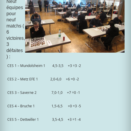
Neuf
équipes
pour
neuf
matchs (
6
victoires,
3
défaites
) :
CES 1 – Mundolsheim 1
4,5-3,5
+3 =3 -2
CES 2 – Metz EFE 1
2,0-6,0
+6 =0 -2
CES 3 – Saverne 2
7,0-1,0
+7 =0 -1
CES 4 – Bruche 1
1,5-6,5
+0 =3 -5
CES 5 – Dettwiller 1
3,5-4,5
+3 =1 -4