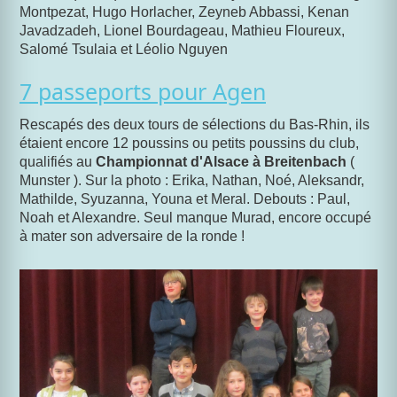
Montpezat, Hugo Horlacher, Zeyneb Abbassi, Kenan
Javadzadeh, Lionel Bourdageau, Mathieu Floureux,
Salomé Tsulaia et Léolio Nguyen
7 passeports pour Agen
Rescapés des deux tours de sélections du Bas-Rhin, ils
étaient encore 12 poussins ou petits poussins du club,
qualifiés au
Championnat d'Alsace à Breitenbach
(
Munster ). Sur la photo : Erika, Nathan, Noé, Aleksandr,
Mathilde, Syuzanna, Youna et Meral. Debouts : Paul,
Noah et Alexandre. Seul manque Murad, encore occupé
à mater son adversaire de la ronde !