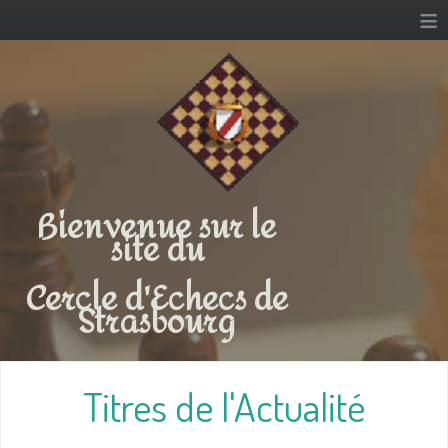
≡
Bienvenue sur le
site du
Cercle d'Echecs de
Strasbourg
Titres de l'Actualité