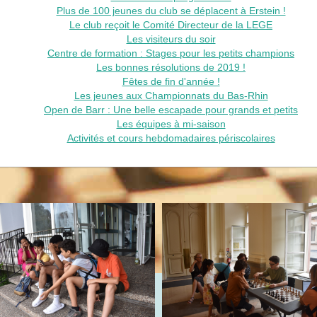
Plus de 100 jeunes du club se déplacent à Erstein !
Le club reçoit le Comité Directeur de la LEGE
Les visiteurs du soir
Centre de formation : Stages pour les petits champions
Les bonnes résolutions de 2019 !
Fêtes de fin d'année !
Les jeunes aux Championnats du Bas-Rhin
Open de Barr : Une belle escapade pour grands et petits
Les équipes à mi-saison
Activités et cours hebdomadaires périscolaires