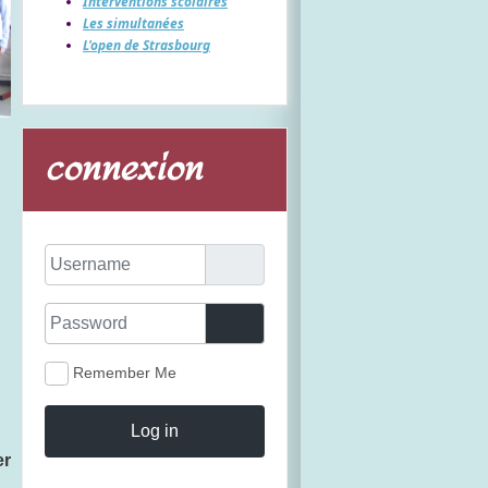
Interventions scolaires
Les simultanées
L'open de Strasbourg
connexion
Username
Password
Show Password
Remember Me
Log in
er