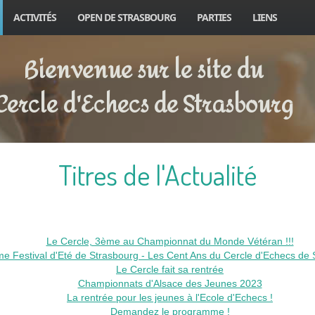
ACTIVITÉS
OPEN DE STRASBOURG
PARTIES
LIENS
Bienvenue sur le site du
Cercle d'Echecs de Strasbourg
Titres de l'Actualité
Le Cercle, 3ème au Championnat du Monde Vétéran !!!
e Festival d'Eté de Strasbourg - Les Cent Ans du Cercle d'Echecs de 
Le Cercle fait sa rentrée
Championnats d'Alsace des Jeunes 2023
La rentrée pour les jeunes à l'Ecole d'Echecs !
Demandez le programme !