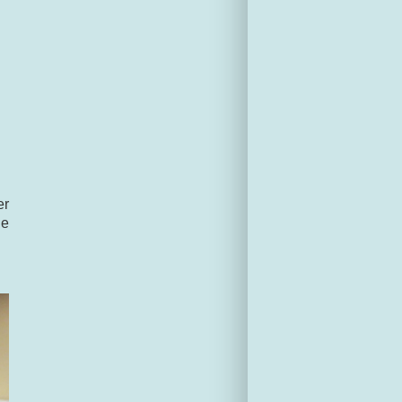
er
le