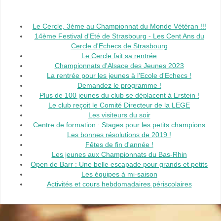
Le Cercle, 3ème au Championnat du Monde Vétéran !!!
14ème Festival d'Eté de Strasbourg - Les Cent Ans du
Cercle d'Echecs de Strasbourg
Le Cercle fait sa rentrée
Championnats d'Alsace des Jeunes 2023
La rentrée pour les jeunes à l'Ecole d'Echecs !
Demandez le programme !
Plus de 100 jeunes du club se déplacent à Erstein !
Le club reçoit le Comité Directeur de la LEGE
Les visiteurs du soir
Centre de formation : Stages pour les petits champions
Les bonnes résolutions de 2019 !
Fêtes de fin d'année !
Les jeunes aux Championnats du Bas-Rhin
Open de Barr : Une belle escapade pour grands et petits
Les équipes à mi-saison
Activités et cours hebdomadaires périscolaires