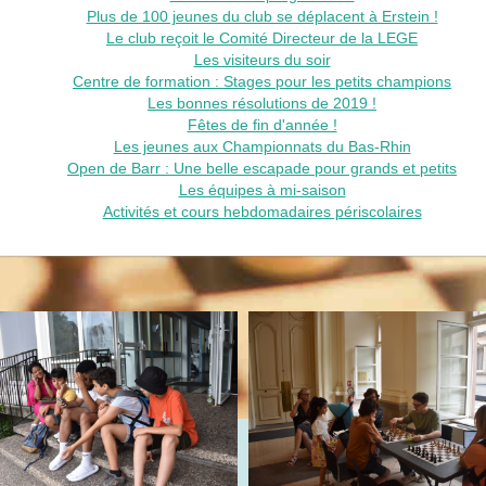
Plus de 100 jeunes du club se déplacent à Erstein !
Le club reçoit le Comité Directeur de la LEGE
Les visiteurs du soir
Centre de formation : Stages pour les petits champions
Les bonnes résolutions de 2019 !
Fêtes de fin d'année !
Les jeunes aux Championnats du Bas-Rhin
Open de Barr : Une belle escapade pour grands et petits
Les équipes à mi-saison
Activités et cours hebdomadaires périscolaires