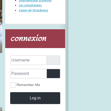
Interventions scolaires
Les simultanées
L'open de Strasbourg
connexion
Username
Password
Show Password
Remember Me
Log in