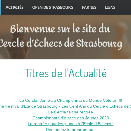
ACTIVITÉS
OPEN DE STRASBOURG
PARTIES
LIENS
Bienvenue sur le site du
Cercle d'Echecs de Strasbourg
Titres de l'Actualité
Le Cercle, 3ème au Championnat du Monde Vétéran !!!
e Festival d'Eté de Strasbourg - Les Cent Ans du Cercle d'Echecs de 
Le Cercle fait sa rentrée
Championnats d'Alsace des Jeunes 2023
La rentrée pour les jeunes à l'Ecole d'Echecs !
Demandez le programme !