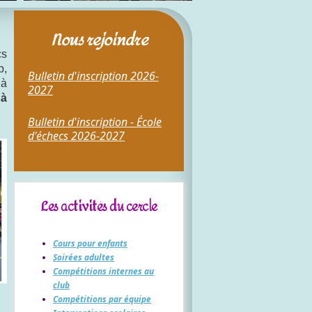
Nous rejoindre
cs
b,
Bulletin d'inscription 2026-
 à
2027
 à
Bulletin d'inscription - École
d'échecs 2026-2027
Les activités du cercle
Cours pour enfants
Soirées adultes
Compétitions internes au
club
Compétitions par équipe