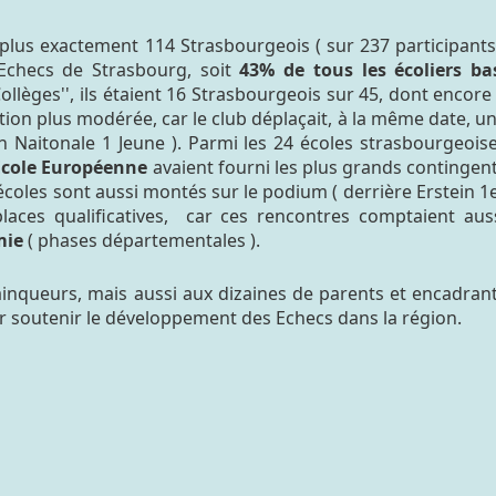
nt plus exactement 114 Strasbourgeois ( sur 237 participants
Echecs de Strasbourg, soit
43% de tous les écoliers ba
ollèges'', ils étaient 16 Strasbourgeois sur 45, dont encore
ation plus modérée, car le club déplaçait, à la même date, u
 Naitonale 1 Jeune ). Parmi les 24 écoles strasbourgeois
Ecole Européenne
avaient fourni les plus grands contingen
s écoles sont aussi montés sur le podium ( derrière Erstein 1
places qualificatives, car ces rencontres comptaient aus
mie
( phases départementales ).
nqueurs, mais aussi aux dizaines de parents et encadran
ur soutenir le développement des Echecs dans la région.