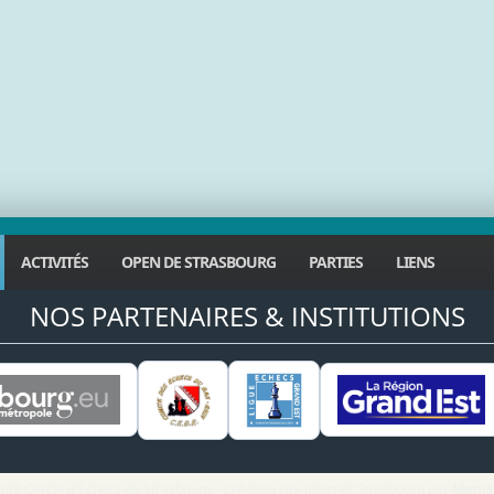
ACTIVITÉS
OPEN DE STRASBOURG
PARTIES
LIENS
NOS PARTENAIRES & INSTITUTIONS
ght Cercle d'Echecs de Strasbourg - Création site internet Strasbourg par
Matus