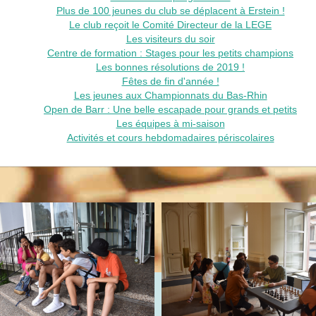
Plus de 100 jeunes du club se déplacent à Erstein !
Le club reçoit le Comité Directeur de la LEGE
Les visiteurs du soir
Centre de formation : Stages pour les petits champions
Les bonnes résolutions de 2019 !
Fêtes de fin d'année !
Les jeunes aux Championnats du Bas-Rhin
Open de Barr : Une belle escapade pour grands et petits
Les équipes à mi-saison
Activités et cours hebdomadaires périscolaires