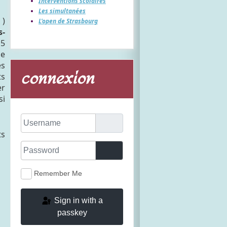
Interventions scolaires
Les simultanées
 )
L'open de Strasbourg
s-
 5
ne
es
connexion
ts
er
si
Username
ts
Password
Show Password
Remember Me
Sign in with a
passkey