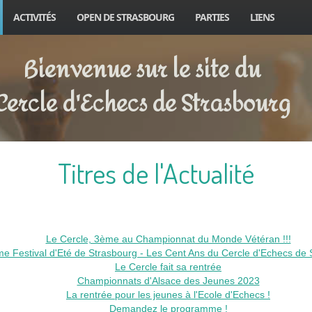
ACTIVITÉS
OPEN DE STRASBOURG
PARTIES
LIENS
Bienvenue sur le site du
Cercle d'Echecs de Strasbourg
Titres de l'Actualité
Le Cercle, 3ème au Championnat du Monde Vétéran !!!
e Festival d'Eté de Strasbourg - Les Cent Ans du Cercle d'Echecs de 
Le Cercle fait sa rentrée
Championnats d'Alsace des Jeunes 2023
La rentrée pour les jeunes à l'Ecole d'Echecs !
Demandez le programme !