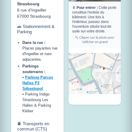
Strasbourg
🚪
Pour entrer :
Cette porte
6 rue d'Ingwiller
constitue l'entrée du
67000 Strasbourg
bâtiment. Une fois à
l'intérieur, passez dans
🚗 Stationnement &
l'ouverture située tout de
Parking
suite sur votre droite.
🔍
Cliquer sur la photo pour
l'afficher en grand
Dans la rue :
Places payantes rue
d'Ingwiller et rues
adjacentes.
Parkings
souterrains :
•
Parking Parcus
Halles P2
Sébastopol
• Parking Indigo
Strasbourg Les
Halles & Parking
Kléber
🚆 Transports en
commun (CTS)