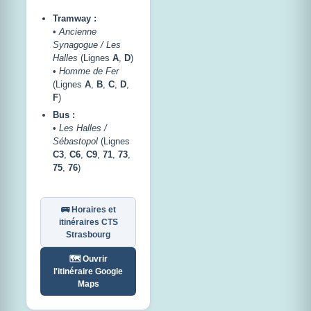
Tramway :
•
Ancienne
Synagogue / Les
Halles
(Lignes
A
,
D
)
•
Homme de Fer
(Lignes
A
,
B
,
C
,
D
,
F
)
Bus :
•
Les Halles /
Sébastopol
(Lignes
C3
,
C6
,
C9
,
71
,
73
,
75
,
76
)
🚌 Horaires et
itinéraires CTS
Strasbourg
🗺️ Ouvrir
l'itinéraire Google
Maps