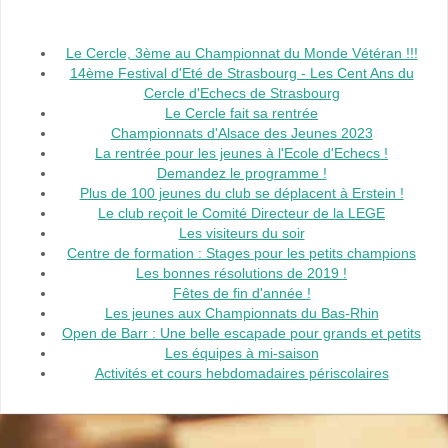
Le Cercle, 3ème au Championnat du Monde Vétéran !!!
14ème Festival d'Eté de Strasbourg - Les Cent Ans du
Cercle d'Echecs de Strasbourg
Le Cercle fait sa rentrée
Championnats d'Alsace des Jeunes 2023
La rentrée pour les jeunes à l'Ecole d'Echecs !
Demandez le programme !
Plus de 100 jeunes du club se déplacent à Erstein !
Le club reçoit le Comité Directeur de la LEGE
Les visiteurs du soir
Centre de formation : Stages pour les petits champions
Les bonnes résolutions de 2019 !
Fêtes de fin d'année !
Les jeunes aux Championnats du Bas-Rhin
Open de Barr : Une belle escapade pour grands et petits
Les équipes à mi-saison
Activités et cours hebdomadaires périscolaires