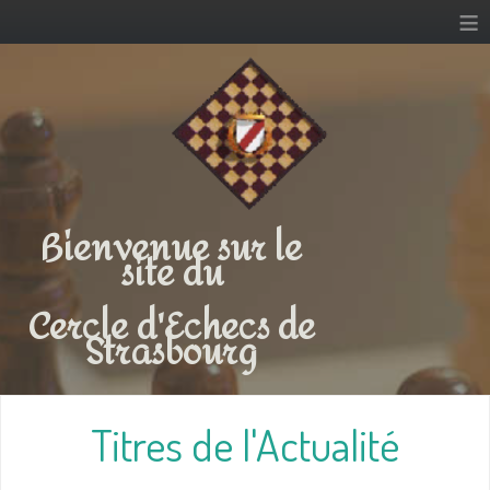
≡
Bienvenue sur le
site du
Cercle d'Echecs de
Strasbourg
Titres de l'Actualité